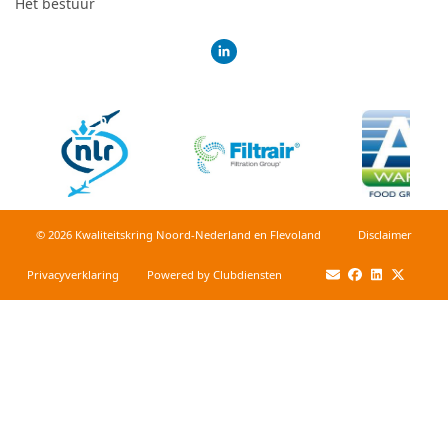
Het bestuur
© 2026 Kwaliteitskring Noord-Nederland en Flevoland
Dis­clai­mer
Privacy­verkla­ring
Power­ed by Clubdiensten