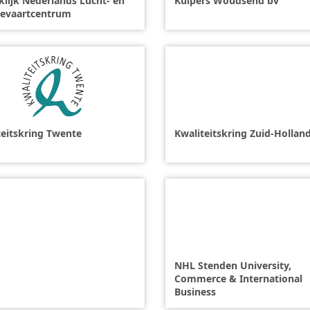
klijk Nederlands Lucht- en
Kuipers Woudsend bv
evaartcentrum
teitskring Twente
Kwaliteitskring Zuid-Hollan
NHL Stenden University,
Commerce & International
Business