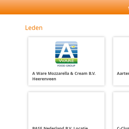
Leden
A Ware Mozzarella & Cream B.V.
Aarte
Heerenveen
BASF Nederland B.V. Locatie
C-Clu