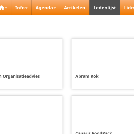
Info
Agenda
Artikelen
Ledenlijst
Lid
n Organisatieadvies
Abram Kok
s
Caparis FoodPack