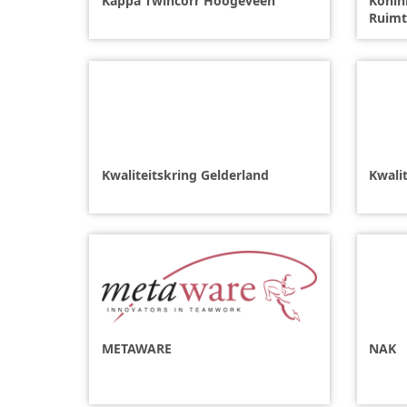
Kappa Twincorr Hoogeveen
Konin
Ruimt
Kwaliteitskring Gelderland
Kwali
METAWARE
NAK