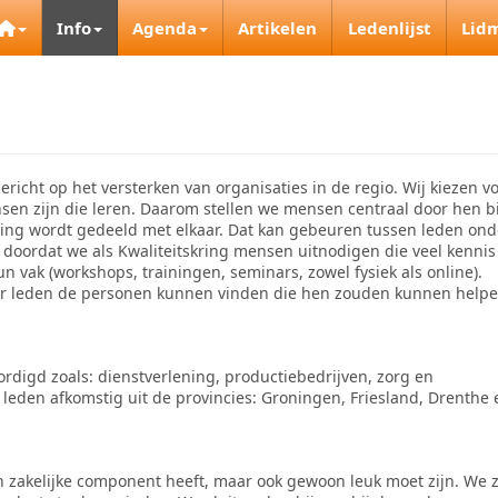
Info
Agenda
Artikelen
Ledenlijst
Lid
richt op het versterken van organisaties in de regio. Wij kiezen v
nsen zijn die leren. Daarom stellen we mensen centraal door hen bi
aring wordt gedeeld met elkaar. Dat kan gebeuren tussen leden ond
doordat we als Kwaliteitskring mensen uitnodigen die veel kennis
 vak (workshops, trainingen, seminars, zowel fysiek als online).
 leden de personen kunnen vinden die hen zouden kunnen help
rdigd zoals: dienstverlening, productiebedrijven, zorg en
leden afkomstig uit de provincies: Groningen, Friesland, Drenthe 
n zakelijke component heeft, maar ook gewoon leuk moet zijn. We 