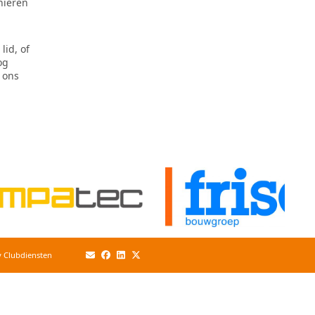
nieren
lid, of
og
 ons
y Clubdiensten