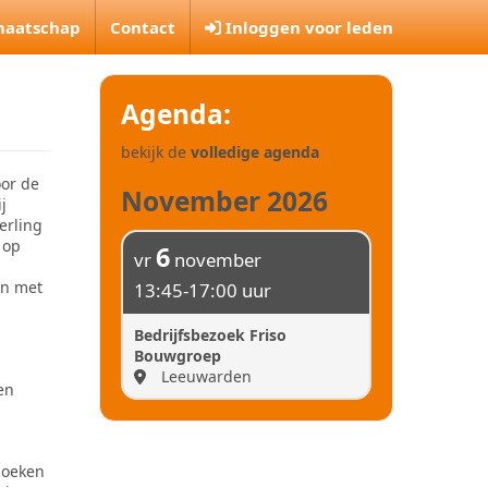
maatschap
Contact
Inloggen voor leden
Agenda:
bekijk de
volledige agenda
oor de
November 2026
j
erling
 op
6
vr
november
en met
13:45-17:00 uur
Bedrijfsbezoek Friso
Bouwgroep
Leeuwarden
en
zoeken