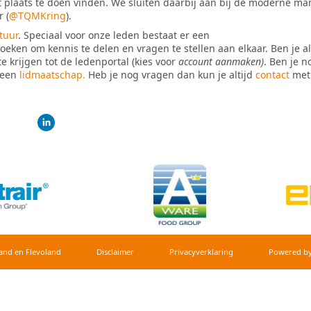
plaats te doen vinden. We sluiten daarbij aan bij de moderne ma
r (
@TQMKring
).
tuur
. Speciaal voor onze leden bestaat er een
eken om kennis te delen en vragen te stellen aan elkaar. Ben je al 
 krijgen tot de ledenportal (kies voor
account aanmaken)
. Ben je n
 een
lidmaatschap.
Heb je nog vragen dan kun je altijd
contact
met
and en Flevoland
Dis­clai­mer
Privacy­verkla­ring
Power­ed b