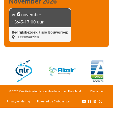
November 2026
6
vr
november
13:45-17:00 uur
Bedrijfsbezoek Friso Bouwgroep
Leeuwarden
© 2026 Kwaliteitskring Noord-Nederland en Flevoland
Dis­clai­mer
Privacy­verkla­ring
Power­ed by Clubdiensten